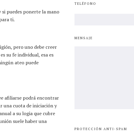
TELÉFONO
y si puedes ponerte la mano
ara ti.
MENSAJE
igión, pero uno debe creer
s su fe individual, esa es
 ningún ateo puede
ee afiliarse podrá encontrar
r una cuota de iniciación y
nual a su logia que cubre
eunión suele haber una
PROTECCIÓN ANTI-SPAM